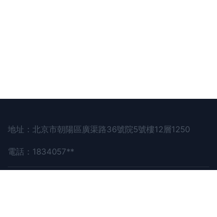
地址：北京市朝陽區廣渠路36號院5號樓12層1250
電話：1834057**
Copyright © 2026
www.iliduo.cn
藝術品鑒定
北
京鑒寶匯藝術品鑒定有限公司
藝術品鑒定
版權所有
Sitemap